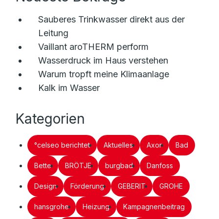
Sauberes Trinkwasser direkt aus der
Leitung
Vaillant aroTHERM perform
Wasserdruck im Haus verstehen
Warum tropft meine Klimaanlage
Kalk im Wasser
Kategorien
°celseo berichtet
Aktuelles
Axor
Bad
Bette
BRÖTJE
burgbad
Danfoss
Design
Förderung
GEBERIT
GROHE
hansgrohe
Heizung
Kampagnenbeitrag