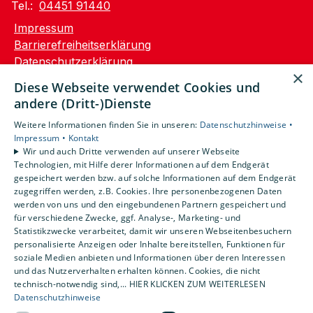
Tel.:
04451 91440
Impressum
Barrierefreiheitserklärung
Datenschutzerklärung
×
AGB
Diese Webseite verwendet Cookies und
andere (Dritt-)Dienste
Unsere Bereiche
Weitere Informationen finden Sie in unseren:
Datenschutzhinweise •
Privatkunden
Impressum •
Kontakt
Gewerbekunden
Wir und auch Dritte verwenden auf unserer Webseite
Karriere
Technologien, mit Hilfe derer Informationen auf dem Endgerät
Unternehmen
gespeichert werden bzw. auf solche Informationen auf dem Endgerät
zugegriffen werden, z.B. Cookies. Ihre personenbezogenen Daten
Kontakt
werden von uns und den eingebundenen Partnern gespeichert und
für verschiedene Zwecke, ggf. Analyse-, Marketing- und
Statistikzwecke verarbeitet, damit wir unseren Webseitenbesuchern
personalisierte Anzeigen oder Inhalte bereitstellen, Funktionen für
soziale Medien anbieten und Informationen über deren Interessen
und das Nutzerverhalten erhalten können. Cookies, die nicht
technisch-notwendig sind,... HIER KLICKEN ZUM WEITERLESEN
Datenschutzhinweise