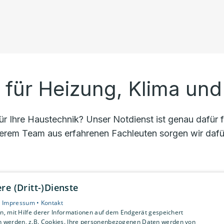
für Heizung, Klima und
ür Ihre Haustechnik? Unser Notdienst ist genau dafür fü
unserem Team aus erfahrenen Fachleuten sorgen wir dafür
e (Dritt-)Dienste
t in Ihrer Nähe. Unser Ziel ist es, Ihnen schnell und ef
•
Impressum •
Kontakt
, mit Hilfe derer Informationen auf dem Endgerät gespeichert
n werden, z.B. Cookies. Ihre personenbezogenen Daten werden von