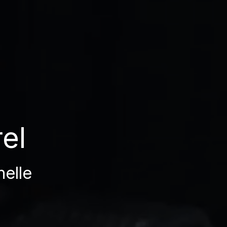
el
nelle