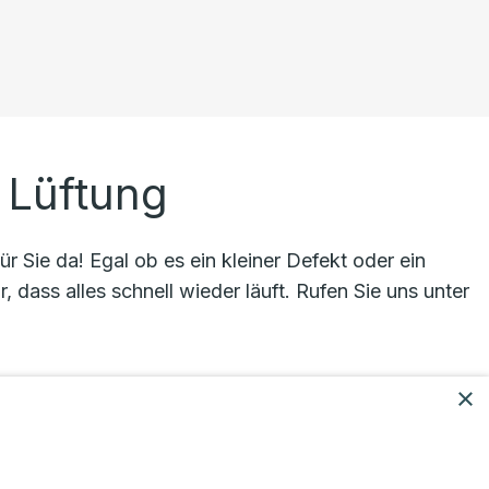
 Lüftung
r Sie da! Egal ob es ein kleiner Defekt oder ein
, dass alles schnell wieder läuft. Rufen Sie uns unter
×
fektiv zu helfen, damit Ihr Zuhause wieder warm und