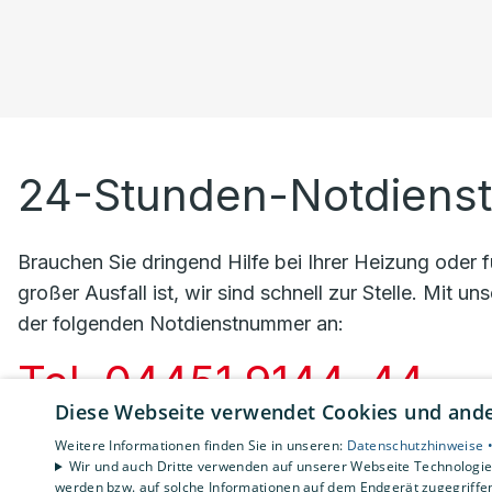
24-Stunden-Notdienst 
Brauchen Sie dringend Hilfe bei Ihrer Heizung oder f
großer Ausfall ist, wir sind schnell zur Stelle. Mit 
der folgenden Notdienstnummer an:
Tel. 04451 9144–44
Diese Webseite verwendet Cookies und ander
Wir sind Ihr zuverlässiger Partner in Notfällen, direk
Weitere Informationen finden Sie in unseren:
Datenschutzhinweise 
Wir und auch Dritte verwenden auf unserer Webseite Technologien
gemütlich wird.
werden bzw. auf solche Informationen auf dem Endgerät zugegriffe