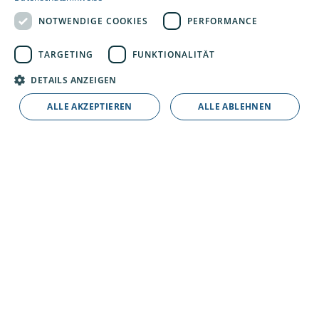
Torsten Kleen
NOTWENDIGE COOKIES
PERFORMANCE
Elektromeister / Sicherheitsbeauftragter
TARGETING
FUNKTIONALITÄT
DETAILS ANZEIGEN
+49 (0) 4451 9144 -38
ALLE AKZEPTIEREN
ALLE ABLEHNEN
E-Mail schreiben
Michaela Kunz
Kaufm. Abwicklung Firmengruppe
+49 (0) 4451 9144 -35
E-Mail schreiben
Reiner Lauts