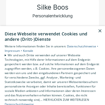
Silke Boos
Personalentwicklung
×
+49 (0) 4451 9144 -0
Diese Webseite verwendet Cookies und
andere (Dritt-)Dienste
E-Mail schreiben
Weitere Informationen finden Sie in unseren:
Datenschutzhinweise •
Impressum •
Kontakt
Wir und auch Dritte verwenden auf unserer Webseite
Oliver Görg
Technologien, mit Hilfe derer Informationen auf dem Endgerät
gespeichert werden bzw. auf solche Informationen auf dem Endgerät
Einkauf
zugegriffen werden, z.B. Cookies. Ihre personenbezogenen Daten
werden von uns und den eingebundenen Partnern gespeichert und
für verschiedene Zwecke, ggf. Analyse-, Marketing- und
+49 (0) 4451 9144 -0
Statistikzwecke verarbeitet, damit wir unseren Webseitenbesuchern
personalisierte Anzeigen oder Inhalte bereitstellen, Funktionen für
E-Mail schreiben
soziale Medien anbieten und Informationen über deren Interessen
und das Nutzerverhalten erhalten können. Cookies, die nicht
technisch-notwendig sind,... HIER KLICKEN ZUM WEITERLESEN
Datenschutzhinweise