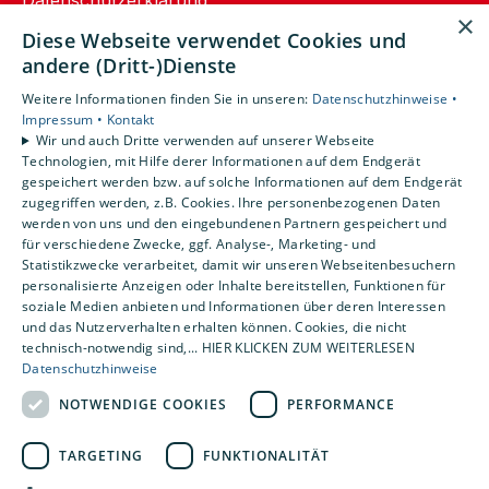
×
AGB
Diese Webseite verwendet Cookies und
andere (Dritt-)Dienste
Unsere Bereiche
Weitere Informationen finden Sie in unseren:
Datenschutzhinweise •
Privatkunden
Impressum •
Kontakt
Gewerbekunden
Wir und auch Dritte verwenden auf unserer Webseite
Karriere
Technologien, mit Hilfe derer Informationen auf dem Endgerät
Unternehmen
gespeichert werden bzw. auf solche Informationen auf dem Endgerät
zugegriffen werden, z.B. Cookies. Ihre personenbezogenen Daten
Kontakt
werden von uns und den eingebundenen Partnern gespeichert und
für verschiedene Zwecke, ggf. Analyse-, Marketing- und
Statistikzwecke verarbeitet, damit wir unseren Webseitenbesuchern
personalisierte Anzeigen oder Inhalte bereitstellen, Funktionen für
soziale Medien anbieten und Informationen über deren Interessen
und das Nutzerverhalten erhalten können. Cookies, die nicht
technisch-notwendig sind,... HIER KLICKEN ZUM WEITERLESEN
Datenschutzhinweise
NOTWENDIGE COOKIES
PERFORMANCE
TARGETING
FUNKTIONALITÄT