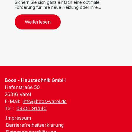
Sichern Sie sich ganz einfach eine optimale
Förderung für Ihre neue Heizung oder Ihre
Modernisierungsprojekte.
Weiterlesen
Boos - Haustechnik GmbH
Hafenstraße 50
26316 Varel
E-Mail:
info@boos-varel.de
Tel.:
04451 91440
Impressum
Barrierefreiheitserklärung
Datenschutzerklärung