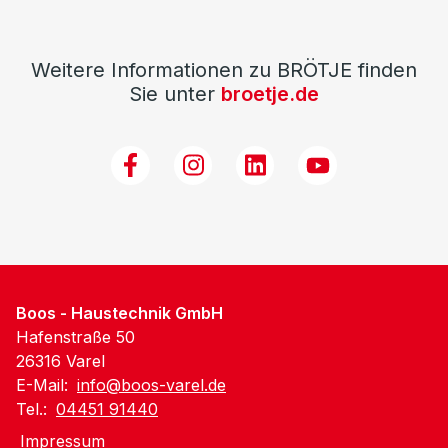
Weitere Informationen zu BRÖTJE finden
Sie unter
broetje.de
Boos - Haustechnik GmbH
Hafenstraße 50
26316 Varel
E-Mail:
info@boos-varel.de
Tel.:
04451 91440
Impressum