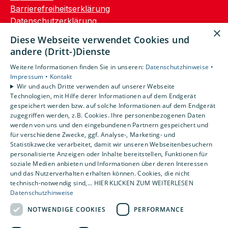
Barrierefreiheitserklärung
Datenschutzerklärung
×
AGB
Diese Webseite verwendet Cookies und
andere (Dritt-)Dienste
Unsere Bereiche
Weitere Informationen finden Sie in unseren:
Datenschutzhinweise •
Privatkunden
Impressum •
Kontakt
Gewerbekunden
Wir und auch Dritte verwenden auf unserer Webseite
Karriere
Technologien, mit Hilfe derer Informationen auf dem Endgerät
Unternehmen
gespeichert werden bzw. auf solche Informationen auf dem Endgerät
zugegriffen werden, z.B. Cookies. Ihre personenbezogenen Daten
Kontakt
werden von uns und den eingebundenen Partnern gespeichert und
für verschiedene Zwecke, ggf. Analyse-, Marketing- und
Statistikzwecke verarbeitet, damit wir unseren Webseitenbesuchern
personalisierte Anzeigen oder Inhalte bereitstellen, Funktionen für
soziale Medien anbieten und Informationen über deren Interessen
und das Nutzerverhalten erhalten können. Cookies, die nicht
technisch-notwendig sind,... HIER KLICKEN ZUM WEITERLESEN
Datenschutzhinweise
NOTWENDIGE COOKIES
PERFORMANCE