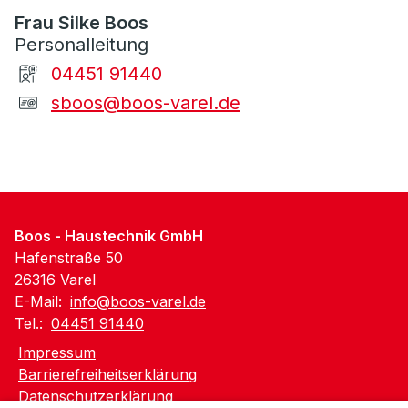
Frau Silke Boos
Personalleitung
04451 91440
sboos@boos-varel.de
Boos - Haustechnik GmbH
Hafenstraße 50
26316 Varel
E-Mail:
info@boos-varel.de
Tel.:
04451 91440
Impressum
Barrierefreiheitserklärung
Datenschutzerklärung