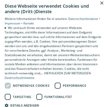
×
AGB
Diese Webseite verwendet Cookies und
andere (Dritt-)Dienste
Unsere Bereiche
Weitere Informationen finden Sie in unseren:
Datenschutzhinweise •
Privatkunden
Impressum •
Kontakt
Gewerbekunden
Wir und auch Dritte verwenden auf unserer Webseite
Karriere
Technologien, mit Hilfe derer Informationen auf dem Endgerät
Unternehmen
gespeichert werden bzw. auf solche Informationen auf dem Endgerät
zugegriffen werden, z.B. Cookies. Ihre personenbezogenen Daten
Kontakt
werden von uns und den eingebundenen Partnern gespeichert und
für verschiedene Zwecke, ggf. Analyse-, Marketing- und
Statistikzwecke verarbeitet, damit wir unseren Webseitenbesuchern
personalisierte Anzeigen oder Inhalte bereitstellen, Funktionen für
soziale Medien anbieten und Informationen über deren Interessen
und das Nutzerverhalten erhalten können. Cookies, die nicht
technisch-notwendig sind,... HIER KLICKEN ZUM WEITERLESEN
Datenschutzhinweise
NOTWENDIGE COOKIES
PERFORMANCE
TARGETING
FUNKTIONALITÄT
DETAILS ANZEIGEN