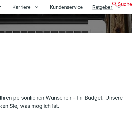
Suche
Karriere
Kundenservice
Ratgeber
kunden umschalten
Untermenü für Unternehmen umschalten
Untermenü für Karriere umschalten
Unter
n Ihren persönlichen Wünschen – Ihr Budget. Unsere
ken Sie, was möglich ist.