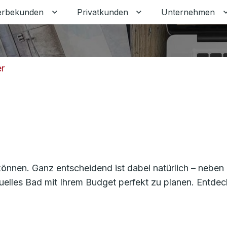
rbekunden
Privatkunden
Unternehmen
Untermenü für Gewerbekunden umschalten
Untermenü für Privat
r
n können. Ganz entscheidend ist dabei natürlich – nebe
iduelles Bad mit Ihrem Budget perfekt zu planen. Entdec