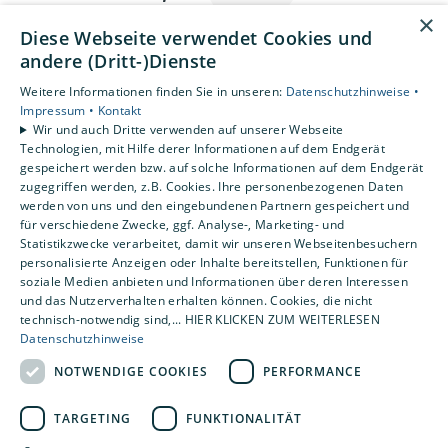
Installateure in Varel
×
Diese Webseite verwendet Cookies und
gesucht!
andere (Dritt-)Dienste
Weitere Informationen finden Sie in unseren:
Datenschutzhinweise •
Besuch die BOOS Haustechnik
Impressum •
Kontakt
Wir und auch Dritte verwenden auf unserer Webseite
Karriereseite
Technologien, mit Hilfe derer Informationen auf dem Endgerät
gespeichert werden bzw. auf solche Informationen auf dem Endgerät
zugegriffen werden, z.B. Cookies. Ihre personenbezogenen Daten
Du interessierst dich für das SHK-Handwerk und
werden von uns und den eingebundenen Partnern gespeichert und
willst eine Ausbildung beginnen? Oder du bist als
für verschiedene Zwecke, ggf. Analyse-, Marketing- und
Installateur auf Jobsuche in Varel? Dann schau
Statistikzwecke verarbeitet, damit wir unseren Webseitenbesuchern
personalisierte Anzeigen oder Inhalte bereitstellen, Funktionen für
mal auf unserer Karriereseite vorbei. Neben
soziale Medien anbieten und Informationen über deren Interessen
Stellenausschreibungen erhältst du hier viele
Infos
und das Nutzerverhalten erhalten können. Cookies, die nicht
technisch-notwendig sind,... HIER KLICKEN ZUM WEITERLESEN
zur Firma BOOS Haustechnik als Arbeitgeber.
Datenschutzhinweise
NOTWENDIGE COOKIES
PERFORMANCE
Zur Karriereseite
TARGETING
FUNKTIONALITÄT