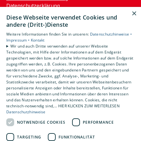
Datenschutzerklärung
×
AGB
Diese Webseite verwendet Cookies und
andere (Dritt-)Dienste
Unsere Bereiche
Weitere Informationen finden Sie in unseren:
Datenschutzhinweise •
Privatkunden
Impressum •
Kontakt
Gewerbekunden
Wir und auch Dritte verwenden auf unserer Webseite
Karriere
Technologien, mit Hilfe derer Informationen auf dem Endgerät
Unternehmen
gespeichert werden bzw. auf solche Informationen auf dem Endgerät
zugegriffen werden, z.B. Cookies. Ihre personenbezogenen Daten
Kontakt
werden von uns und den eingebundenen Partnern gespeichert und
für verschiedene Zwecke, ggf. Analyse-, Marketing- und
Statistikzwecke verarbeitet, damit wir unseren Webseitenbesuchern
personalisierte Anzeigen oder Inhalte bereitstellen, Funktionen für
soziale Medien anbieten und Informationen über deren Interessen
und das Nutzerverhalten erhalten können. Cookies, die nicht
technisch-notwendig sind,... HIER KLICKEN ZUM WEITERLESEN
Datenschutzhinweise
NOTWENDIGE COOKIES
PERFORMANCE
TARGETING
FUNKTIONALITÄT