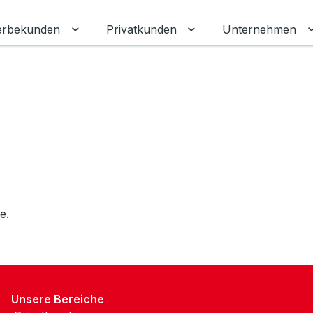
rbekunden
Privatkunden
Unternehmen
Untermenü für Gewerbekunden umschalten
Untermenü für Privat
e.
Unsere Bereiche