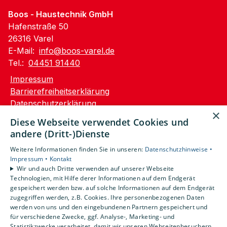
Boos - Haustechnik GmbH
Hafenstraße 50
26316 Varel
E-Mail:
info@boos-varel.de
Tel.:
04451 91440
Impressum
Barrierefreiheitserklärung
Datenschutzerklärung
×
AGB
Diese Webseite verwendet Cookies und
andere (Dritt-)Dienste
Unsere Bereiche
Weitere Informationen finden Sie in unseren:
Datenschutzhinweise •
Privatkunden
Impressum •
Kontakt
Gewerbekunden
Wir und auch Dritte verwenden auf unserer Webseite
Karriere
Technologien, mit Hilfe derer Informationen auf dem Endgerät
Unternehmen
gespeichert werden bzw. auf solche Informationen auf dem Endgerät
zugegriffen werden, z.B. Cookies. Ihre personenbezogenen Daten
Kontakt
werden von uns und den eingebundenen Partnern gespeichert und
für verschiedene Zwecke, ggf. Analyse-, Marketing- und
Statistikzwecke verarbeitet, damit wir unseren Webseitenbesuchern