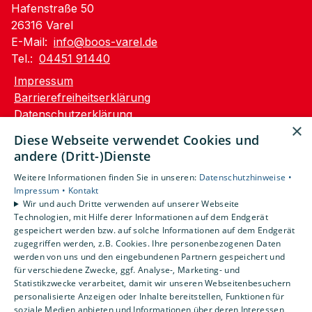
Hafenstraße 50
26316 Varel
E-Mail:
info@boos-varel.de
Tel.:
04451 91440
Impressum
Barrierefreiheitserklärung
Datenschutzerklärung
×
AGB
Diese Webseite verwendet Cookies und
andere (Dritt-)Dienste
Unsere Bereiche
Weitere Informationen finden Sie in unseren:
Datenschutzhinweise •
Privatkunden
Impressum •
Kontakt
Gewerbekunden
Wir und auch Dritte verwenden auf unserer Webseite
Karriere
Technologien, mit Hilfe derer Informationen auf dem Endgerät
Unternehmen
gespeichert werden bzw. auf solche Informationen auf dem Endgerät
zugegriffen werden, z.B. Cookies. Ihre personenbezogenen Daten
Kontakt
werden von uns und den eingebundenen Partnern gespeichert und
für verschiedene Zwecke, ggf. Analyse-, Marketing- und
Statistikzwecke verarbeitet, damit wir unseren Webseitenbesuchern
personalisierte Anzeigen oder Inhalte bereitstellen, Funktionen für
soziale Medien anbieten und Informationen über deren Interessen