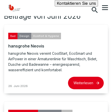
Suche
Kontaktieren Sie uns
Beiträge von Juni 2026
Bad
Design
Komfort & Hygiene
hansgrohe Neovis
hansgrohe Neovis vereint CoolStart, EcoSmart und
AirPower in einer Armaturenlinie für Waschtisch, Bidet,
Dusche und Badewanne – energiesparend,
wassereffizient und komfortabel.
Weiterlesen
26. Juni 2026