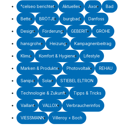
°celseo berichtet
Aktuelles
Axor
Bad
Bette
BRÖTJE
burgbad
Danfoss
Design
Förderung
GEBERIT
GROHE
hansgrohe
Heizung
Kampagnenbeitrag
Klima
Komfort & Hygiene
Lifestyle
Marken & Produkte
Photovoltaik
REHAU
Sanipa
Solar
STIEBEL ELTRON
Technologie & Zukunft
Tipps & Tricks
Vaillant
VALLOX
Verbraucherinfos
VIESSMANN
Villeroy + Boch