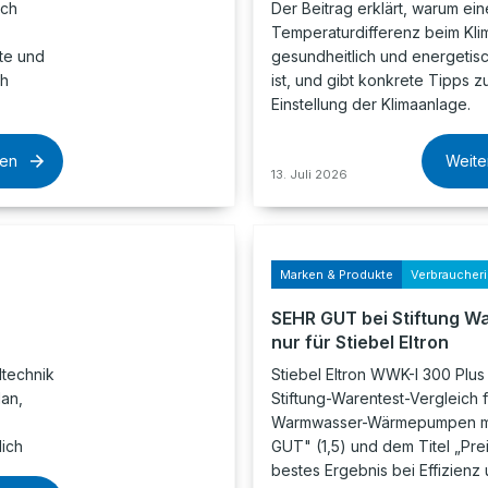
ach
Der Beitrag erklärt, warum ei
Temperaturdifferenz beim Klim
te und
gesundheitlich und energetis
ch
ist, und gibt konkrete Tipps z
Einstellung der Klimaanlage.
sen
Weite
13. Juli 2026
Marken & Produkte
Verbraucher
SEHR GUT bei Stiftung W
nur für Stiebel Eltron
ltechnik
Stiebel Eltron WWK-I 300 Plus
an,
Stiftung-Warentest-Vergleich f
Warmwasser-Wärmepumpen m
lich
GUT" (1,5) und dem Titel „Prei
bestes Ergebnis bei Effizienz