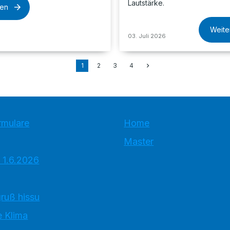
Lautstärke.
sen
Weite
03. Juli 2026
1
2
3
4
rmulare
Home
Master
 1.6.2026
ruß hissu
 Klima