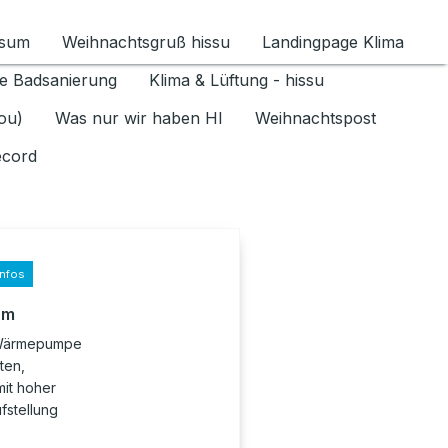
ssum
Weihnachtsgruß hissu
Landingpage Klima
ür Datenschutz 1.6.2026 umschalten
e Badsanierung
Klima & Lüftung - hissu
jou)
Was nur wir haben HI
Weihnachtspost
ecord
infos
rm
r-Wärmepumpe
ten,
it hoher
ufstellung