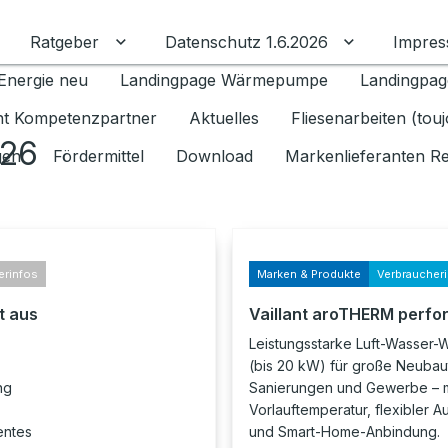
Ratgeber
Datenschutz 1.6.2026
Impre
Untermenü für Ratgeber umschalten
Untermenü f
Energie neu
Landingpage Wärmepumpe
Landingpag
ant Kompetenzpartner
Aktuelles
Fliesenarbeiten (tou
026
gen
Fördermittel
Download
Markenlieferanten R
erinfos
Marken & Produkte
Verbraucher
t aus
Vaillant aroTHERM perfo
Leistungsstarke Luft-Wasse
(bis 20 kW) für große Neubau
ng
Sanierungen und Gewerbe – m
Vorlauftemperatur, flexibler A
entes
und Smart-Home-Anbindung.