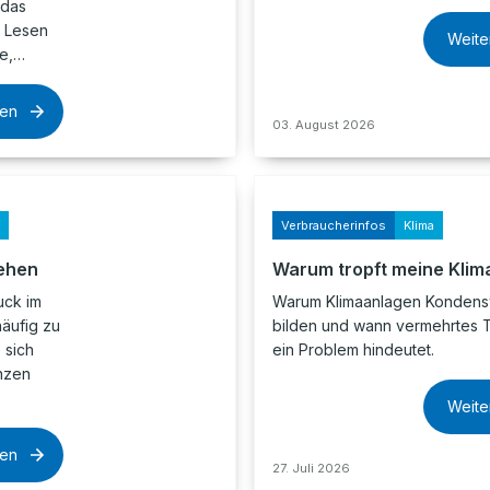
 das
. Lesen
Weite
ne,…
sen
03. August 2026
Verbraucherinfos
Klima
ehen
Warum tropft meine Klim
uck im
Warum Klimaanlagen Konden
äufig zu
bilden und wann vermehrtes 
 sich
ein Problem hindeutet.
nzen
Weite
sen
27. Juli 2026