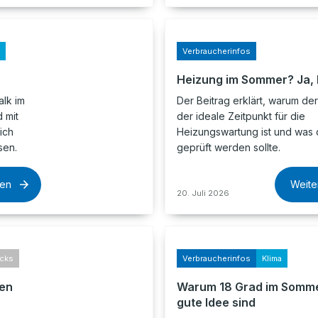
Verbraucherinfos
Heizung im Sommer? Ja, b
lk im
Der Beitrag erklärt, warum d
 mit
der ideale Zeitpunkt für die
ich
Heizungswartung ist und was 
sen.
geprüft werden sollte.
sen
Weite
20. Juli 2026
icks
Verbraucherinfos
Klima
fen
Warum 18 Grad im Somme
gute Idee sind