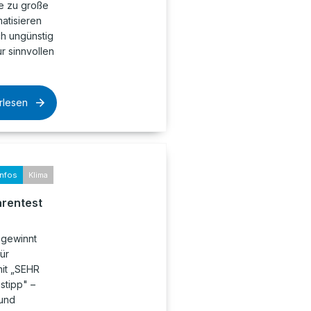
ne zu große
atisieren
ch ungünstig
ur sinnvollen
rlesen
infos
Klima
arentest
 gewinnt
ür
it „SEHR
stipp" –
 und