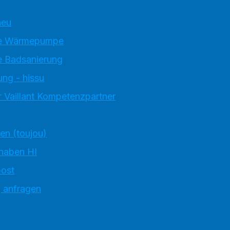
neu
e Wärmepumpe
 Badsanierung
ung - hissu
 Vaillant Kompetenzpartner
ten (toujou)
 haben HI
ost
g anfragen