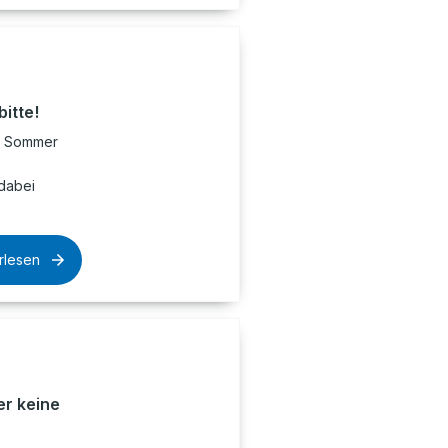
itte!
er Sommer
dabei
rlesen
r keine