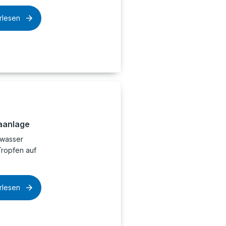
rlesen
aanlage
swasser
Tropfen auf
rlesen