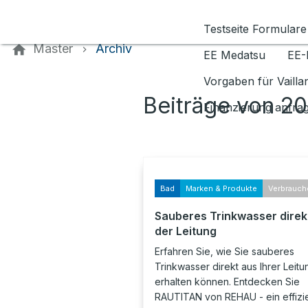
Kontaktieren Sie uns
Testseite Formulare
Master
Archiv
EE Medatsu
EE-
Vorgaben für Vaill
Beiträge von 2
Finanzierung anfra
Bad
Marken & Produkte
Verbrauch
Sauberes Trinkwasser direk
der Leitung
Erfahren Sie, wie Sie sauberes
Trinkwasser direkt aus Ihrer Leitu
erhalten können. Entdecken Sie
RAUTITAN von REHAU - ein effizi