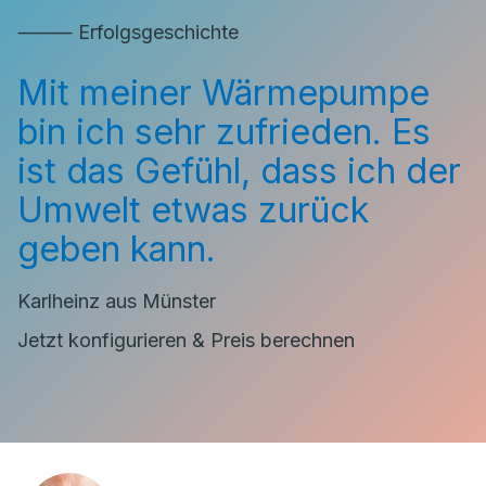
⸻ Erfolgsgeschichte
Mit meiner Wärmepumpe
bin ich sehr zufrieden. Es
ist das Gefühl, dass ich der
Umwelt etwas zurück
geben kann.
Karlheinz aus Münster
Jetzt konfigurieren & Preis berechnen