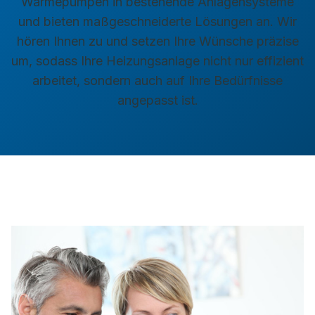
Wärmepumpen in bestehende Anlagensysteme
und bieten maßgeschneiderte Lösungen an. Wir
hören Ihnen zu und setzen Ihre Wünsche präzise
um, sodass Ihre Heizungsanlage nicht nur effizient
arbeitet, sondern auch auf Ihre Bedürfnisse
angepasst ist.