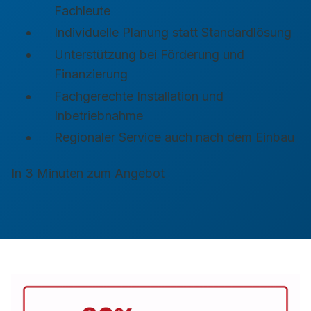
Fachleute
Individuelle Planung statt Standardlösung
Unterstützung bei Förderung und
Finanzierung
Fachgerechte Installation und
Inbetriebnahme
Regionaler Service auch nach dem Einbau
In 3 Minuten zum Angebot