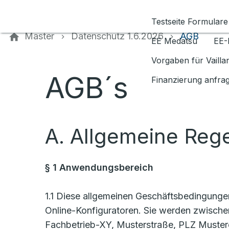
Kontaktieren Sie uns
Testseite Formulare
Master
Datenschutz 1.6.2026
AGB
EE Medatsu
EE-
Vorgaben für Vaill
AGB´s
Finanzierung anfra
A. Allgemeine Reg
§ 1 Anwendungsbereich
1.1 Diese allgemeinen Geschäftsbedingung
Online-Konfiguratoren. Sie werden zwische
Fachbetrieb-XY, Musterstraße, PLZ Mustero