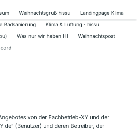
ssum
Weihnachtsgruß hissu
Landingpage Klima
ür Datenschutz 1.6.2026 umschalten
e Badsanierung
Klima & Lüftung - hissu
jou)
Was nur wir haben HI
Weihnachtspost
ecord
-Angebotes von der Fachbetrieb-XY und der
.de“ (Benutzer) und deren Betreiber, der