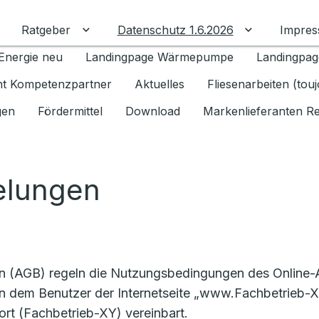
Ratgeber
Datenschutz 1.6.2026
Impre
Untermenü für Ratgeber umschalten
Untermenü f
Energie neu
Landingpage Wärmepumpe
Landingpag
ant Kompetenzpartner
Aktuelles
Fliesenarbeiten (tou
gen
Fördermittel
Download
Markenlieferanten R
elungen
en (AGB) regeln die Nutzungsbedingungen des Online
n dem Benutzer der Internetseite „www.Fachbetrieb-XY
rt (Fachbetrieb-XY) vereinbart.