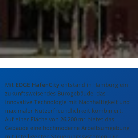
Mit
EDGE HafenCity
entstand in Hamburg ein
zukunftsweisendes Bürogebäude, das
innovative Technologie mit Nachhaltigkeit und
maximaler Nutzerfreundlichkeit kombiniert.
Auf einer Fläche von
26.200 m²
bietet das
Gebäude eine hochmoderne Arbeitsumgebung
mit intelligenten Steuerungssystemen. Die