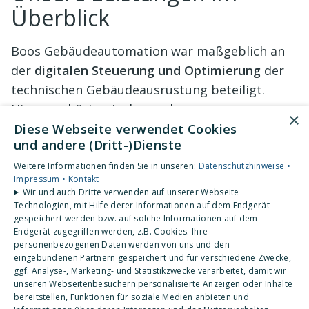
Überblick
Boos Gebäudeautomation war maßgeblich an
der
digitalen Steuerung und Optimierung
der
technischen Gebäudeausrüstung beteiligt.
Hierzu gehörten insbesondere:
×
Diese Webseite verwendet Cookies
und andere (Dritt-)Dienste
Umfassende Mess- und
Weitere Informationen finden Sie in unseren:
Datenschutzhinweise •
Steuerungstechnik
Impressum •
Kontakt
Wir und auch Dritte verwenden auf unserer Webseite
Technologien, mit Hilfe derer Informationen auf dem Endgerät
Intelligente DDC-Regelung und
gespeichert werden bzw. auf solche Informationen auf dem
Systemintegration
Endgerät zugegriffen werden, z.B. Cookies. Ihre
personenbezogenen Daten werden von uns und den
eingebundenen Partnern gespeichert und für verschiedene Zwecke,
Dezentrale Meldung und Facility-
ggf. Analyse-, Marketing- und Statistikzwecke verarbeitet, damit wir
unseren Webseitenbesuchern personalisierte Anzeigen oder Inhalte
Management-Integration
bereitstellen, Funktionen für soziale Medien anbieten und