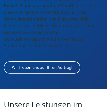
Boos Gebäudeautomation GmbH
spielte bei
diesem Projekt eine zentrale Rolle in der
Gebäudeautomation und Elektrotechnik
,
indem sie wesentliche Systemintegrationen
realisierte und das smarte
Gebäudemanagement durch vernetzte
Steuerungslösungen ermöglichte.
Wir freuen uns auf Ihren Auftrag!
Unsere Leistungen im